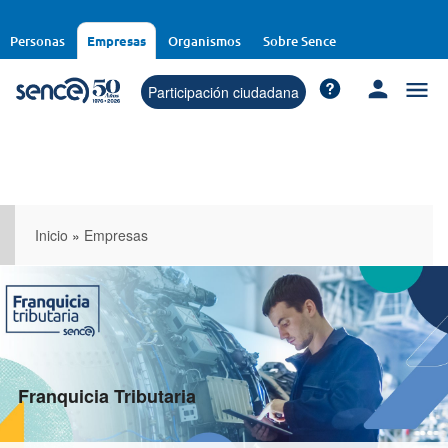
Pasar
al
Personas
Empresas
Organismos
Sobre Sence
contenido
principal
Participación ciudadana
Inicio
»
Empresas
Franquicia Tributaria