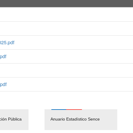
25.pdf
pdf
pdf
ción Pública
Empleos Públicos
Anuario Estadístico Sence
Solicitud Audiencias y
(Servicio Civil)
Ley Lobby