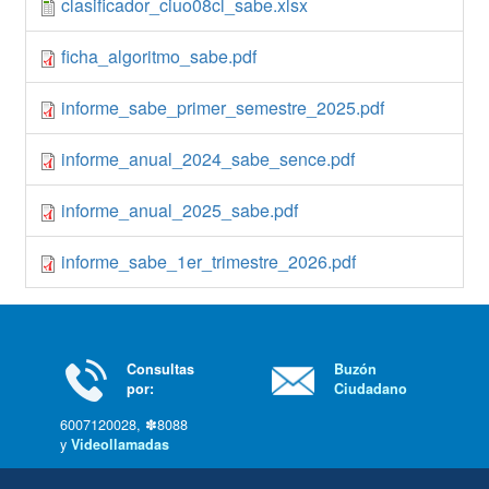
clasificador_ciuo08cl_sabe.xlsx
6
ficha_algoritmo_sabe.pdf
1
informe_sabe_primer_semestre_2025.pdf
7
informe_anual_2024_sabe_sence.pdf
1
informe_anual_2025_sabe.pdf
7
informe_sabe_1er_trimestre_2026.pdf
7
Consultas
Buzón
por:
Ciudadano
6007120028, ✽8088
y
Videollamadas