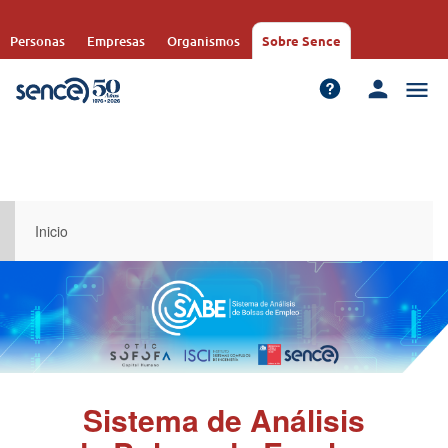
Pasar
al
Personas
Empresas
Organismos
Sobre Sence
contenido
principal
Inicio
Sistema de Análisis