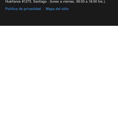
Huérfanos #1273, Santiago - (lunes a viernes, 09:00 a 18:00 hrs.).
Política de privacidad
|
Mapa del sitio