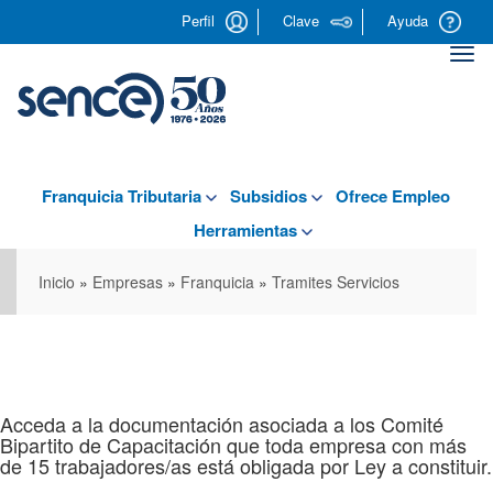
Pasar
Perfil
Clave
Ayuda
al
contenido
Togg
principal
navi
Franquicia Tributaria
Subsidios
Ofrece Empleo
Herramientas
Inicio
»
Empresas
»
Franquicia
»
Tramites Servicios
Acceda a la documentación asociada a los Comité
Bipartito de Capacitación que toda empresa con más
de 15 trabajadores/as está obligada por Ley a constituir.