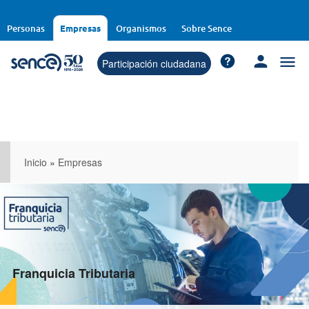
Pasar
al
Personas
Empresas
Organismos
Sobre Sence
contenido
principal
Participación ciudadana
Inicio
»
Empresas
Franquicia Tributaria