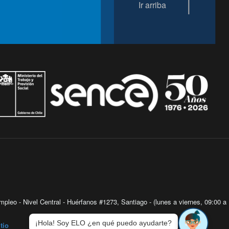
Ir arriba
pleo - Nivel Central - Huérfanos #1273, Santiago - (lunes a viernes, 09:00 a
¡Hola! Soy ELO ¿en qué puedo ayudarte?
tio