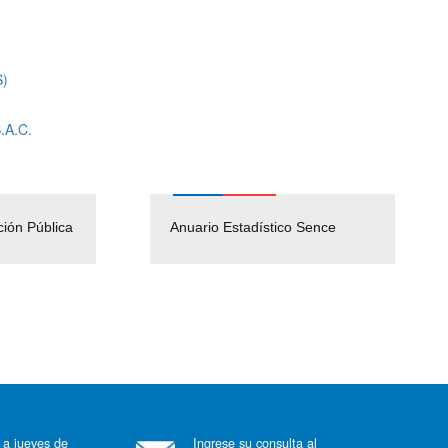
S)
.A.C.
ción Pública
Empleos Públicos
Anuario Estadístico Sence
Solicitud Audiencias y
(Servicio Civil)
Ley Lobby
 a jueves de
Ingrese su consulta al