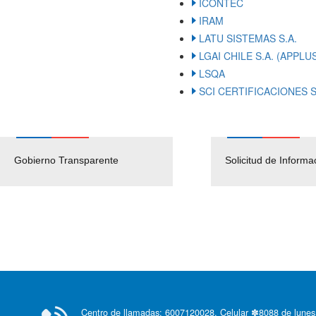
ICONTEC
IRAM
LATU SISTEMAS S.A.
LGAI CHILE S.A. (APPLU
LSQA
SCI CERTIFICACIONES S
Gobierno Transparente
Pago Proveedores
Solicitud de Informa
Centro de llamadas: 6007120028, Celular ✽8088 de lunes