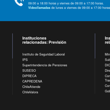
09:00 a 18:00 horas y viernes de 09:00 a 17:00 horas.
de lunes a viernes de 09:00 a 17:00 horas
Videollamadas
Instituciones
In
relacionadas: Previsión
re
Instituto de Seguridad Laboral
Min
IPS
Sub
Superintendencia de Pensiones
DI
SUSESO
Dir
DIPRECA
Com
Tra
CAPREDENA
Con
ChileAtiende
Gob
ChileValora