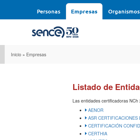
Pasar
al
Personas
Empresas
Organismos
contenido
principal
Inicio
»
Empresas
Listado de Entid
Las entidades certificadoras NCh
AENOR
ASR CERTIFICACIONES 
CERTIFICACIÓN CONFI
CERTHIA