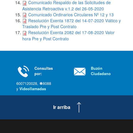
Comunicado Respaldo de las Solicitudes de
Asistencia Retroactiva v.1.2 del 26-05-2020
Comunicado Ordinarios Circulares Nº 12 y 13
Resolución Exenta 1872 del 14-07-2020 Viático y
Traslado Pre y Post Contrato
Resolución Exenta 2082 del 17-08-2020 Valor
hora Pre y Post Contrato
Consultas
Buzón
por:
Ciudadano
6007120028, ✽8088
y
Videollamadas
Ir arriba