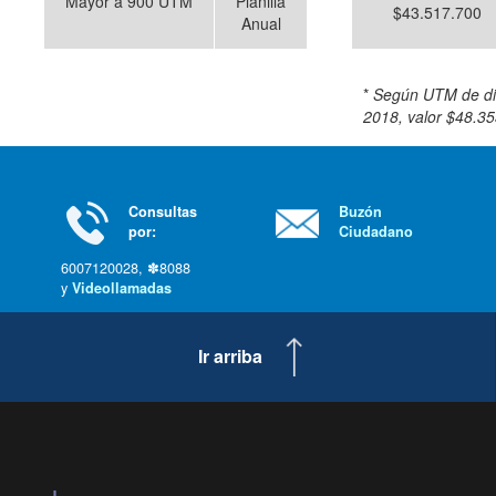
Mayor a 900 UTM
Planilla
$43.517.700
Anual
*
Según UTM de di
2018, valor $48.35
Consultas
Buzón
por:
Ciudadano
6007120028, ✽8088
y
Videollamadas
Ir arriba