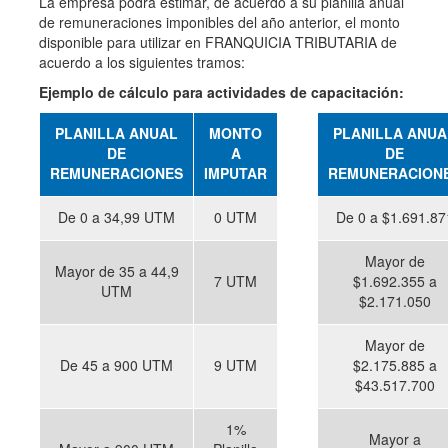
La empresa podrá estimar, de acuerdo a su planilla anual
de remuneraciones imponibles del año anterior, el monto
disponible para utilizar en FRANQUICIA TRIBUTARIA de
acuerdo a los siguientes tramos:
Ejemplo de cálculo para actividades de capacitación:
PLANILLA ANUAL
MONTO
PLANILLA ANUA
DE
A
DE
REMUNERACIONES
IMPUTAR
REMUNERACION
De 0 a 34,99 UTM
0 UTM
De 0 a $1.691.87
Mayor de
Mayor de 35 a 44,9
7 UTM
$1.692.355 a
UTM
$2.171.050
Mayor de
De 45 a 900 UTM
9 UTM
$2.175.885 a
$43.517.700
1%
Mayor a