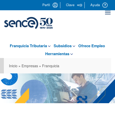
Pasar
Perfil
Clave
Ayuda
al
contenido
Togg
principal
navi
Franquicia Tributaria
Subsidios
Ofrece Empleo
Herramientas
Inicio
»
Empresas
»
Franquicia