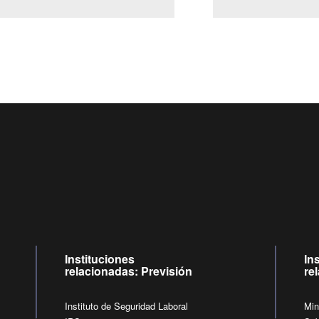
Centro de llamadas: 6007120028, Celular ✽8088 de lunes a jueves de
09:00 a 18:00 horas y viernes de 09:00 a 17:00 horas.
de lunes a viernes de 09:00 a 17:00 horas.
Videollamadas
Instituciones
In
relacionadas: Previsión
re
Instituto de Seguridad Laboral
Min