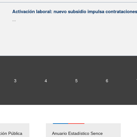
Activación laboral: nuevo subsidio impulsa contratacione
...
3
4
5
6
ción Pública
Empleos Públicos
Anuario Estadístico Sence
Solicitud Audiencias y