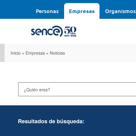
Pasar
al
Personas
Empresas
Organismos
contenido
principal
Inicio
»
Empresas
»
Noticias
Resultados de búsqueda: