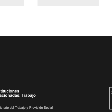
(Servicio Civil)
Ley Lobby
Ingrese su consulta al
Buzón Ciudadano
stituciones
lacionadas: Trabajo
isterio del Trabajo y Previsión Social