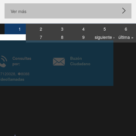
Ver más
1
2
3
4
5
6
7
8
9
siguiente ›
última »
Consultas
Buzón
por:
Ciudadano
6007120028, ✽8088
y
Videollamadas