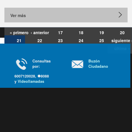
Ver más
« primero
‹ anterior
17
18
19
20
21
22
23
24
25
siguiente 
última »
Consultas
Buzón
por:
Ciudadano
6007120028, ✽8088
y
Videollamadas
Ir arriba