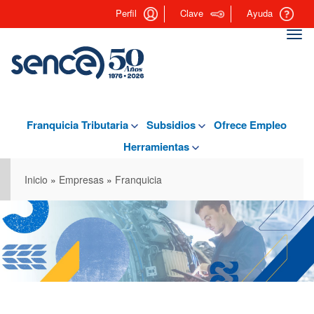
Pasar
Perfil
Clave
Ayuda
al
contenido
Togg
principal
navi
Franquicia Tributaria
Subsidios
Ofrece Empleo
Herramientas
Inicio
»
Empresas
»
Franquicia