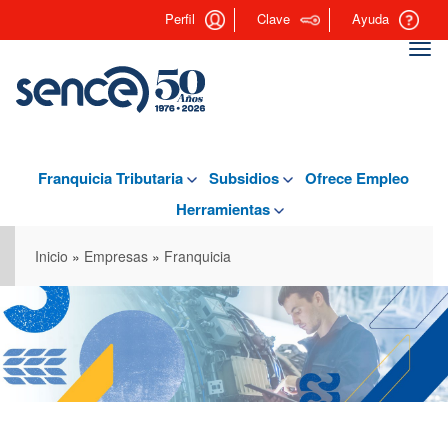
Pasar
Perfil
Clave
Ayuda
al
contenido
Togg
principal
navi
Franquicia Tributaria
Subsidios
Ofrece Empleo
Herramientas
Inicio
»
Empresas
»
Franquicia