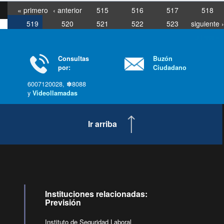
« primero
‹ anterior
515
516
517
518
519
520
521
522
523
siguiente ›
última »
Consultas
Buzón
por:
Ciudadano
6007120028, ✽8088
y
Videollamadas
Ir arriba
Instituciones relacionadas:
Previsión
Instituto de Seguridad Laboral