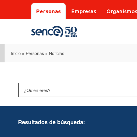
Pasar
al
Personas
Empresas
Organismo
contenido
principal
Inicio
»
Personas
»
Noticias
Resultados de búsqueda: