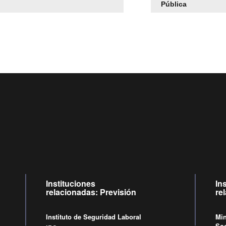
Pública
Centro de llamadas: 6007120028, Celular ✽8088 de lunes a ju
09:00 a 18:00 horas y viernes de 09:00 a 17:00 horas.
Videollamadas
de lunes a viernes de 09:00 a 17:00 horas.
Instituciones
In
relacionadas: Previsión
re
Instituto de Seguridad Laboral
Min
Soc