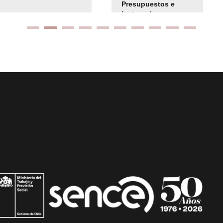
Presupuestos e
instrucciones
presuspuetarias