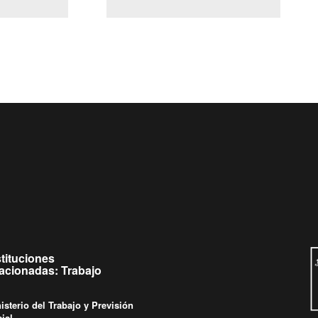
(Servicio Civil)
y Ley Lobby
eves de
Ingrese su consulta al
Buzón Ciudadano
stituciones
lacionadas: Trabajo
isterio del Trabajo y Previsión
ial