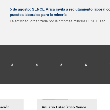
5 de agosto: SENCE Arica invita a reclutamiento laboral c
puestos laborales para la minería
La actividad, organizada por la empresa minería RESITER se...
3
4
5
6
mación
Empleos Públicos
Anuario Estadístico Sence
Solicitud Audiencias