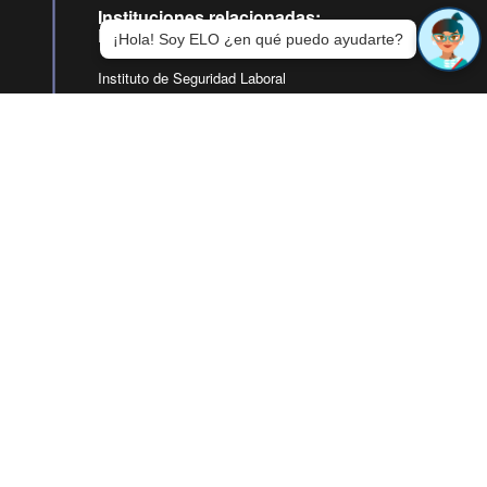
Instituciones relacionadas:
Previsión
¡Hola! Soy ELO ¿en qué puedo ayudarte?
Instituto de Seguridad Laboral
IPS
Superintendencia de Pensiones
SUSESO
DIPRECA
CAPREDENA
ChileAtiende
ChileValora
Instituciones relacionadas:
Trabajo
Ministerio del Trabajo y Previsión Social
Subsecretaría del Trabajo
DICREP