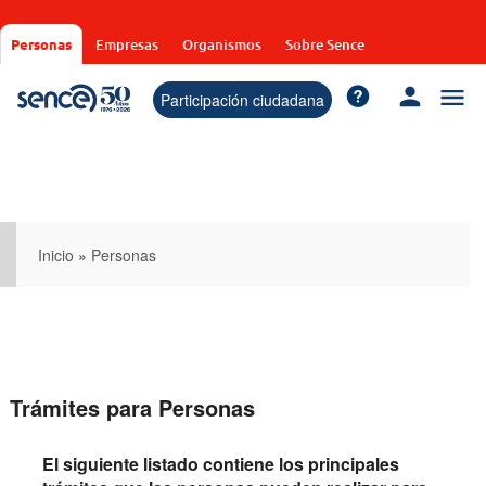
Pasar
al
Personas
Empresas
Organismos
Sobre Sence
contenido
principal
Participación ciudadana
Inicio
»
Personas
Trámites para Personas
El siguiente listado contiene los principales