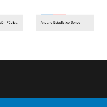
ción Pública
Empleos Públicos
Anuario Estadístico Sence
Solicitud Audiencias y
(Servicio Civil)
Ley Lobby