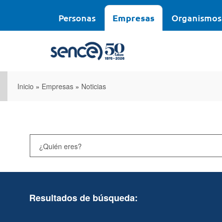
Pasar
al
Personas
Empresas
Organismos
contenido
principal
Inicio
»
Empresas
»
Noticias
Resultados de búsqueda: