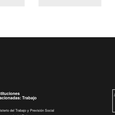
(Servicio Civil)
Ley Lobby
a jueves de
Ingrese su consulta al
Buzón Ciudadano
stituciones
lacionadas: Trabajo
isterio del Trabajo y Previsión Social