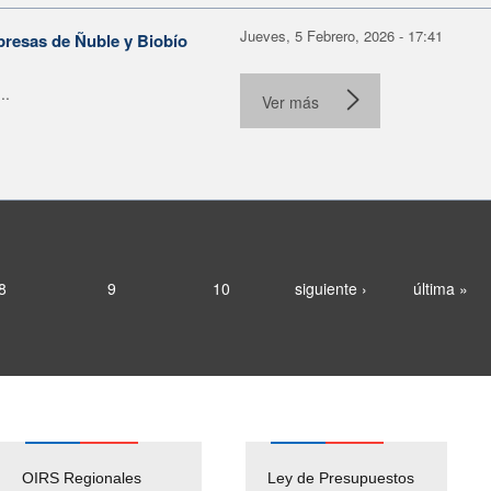
Jueves, 5 Febrero, 2026 - 17:41
presas de Ñuble y Biobío
..
Ver más
8
9
10
siguiente ›
última »
OIRS Regionales
Ley de Presupuestos