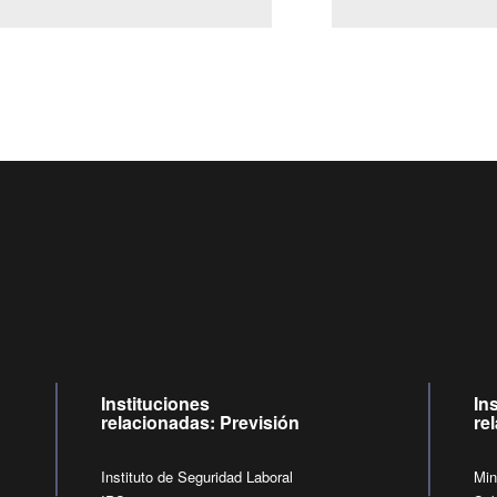
Centro de llamadas: 6007120028, Celular ✽8088 de lunes 
09:00 a 18:00 horas y viernes de 09:00 a 17:00 horas.
de lunes a viernes de 09:00 a 17:00 horas.
Videollamadas
Instituciones
In
relacionadas: Previsión
re
Instituto de Seguridad Laboral
Min