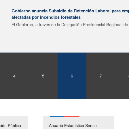
Gobierno anuncia Subsidio de Retención Laboral para em
afectadas por incendios forestales
El Gobierno, a través de la Delegación Presidencial Regional de.
4
5
6
7
ción Pública
Empleos Públicos
Anuario Estadístico Sence
Solicitud Audiencias y