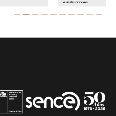
e instrucciones
presuspuetarias