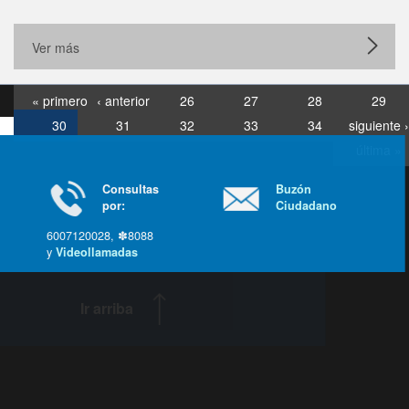
Ver más
« primero
‹ anterior
26
27
28
29
30
31
32
33
34
siguiente ›
última »
Consultas
Buzón
por:
Ciudadano
6007120028, ✽8088
y
Videollamadas
Ir arriba