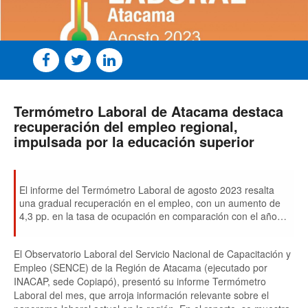
Termómetro Laboral de Atacama destaca
recuperación del empleo regional,
impulsada por la educación superior
El informe del Termómetro Laboral de agosto 2023 resalta
una gradual recuperación en el empleo, con un aumento de
4,3 pp. en la tasa de ocupación en comparación con el año
anterior. El enfoque educacional emerge como factor clave,
evidenciando incrementos de 3,3 pp. en la ocupación de
El Observatorio Laboral del Servicio Nacional de Capacitación y
personas con educación superior técnica completa y de 2,8
Empleo (SENCE) de la Región de Atacama (ejecutado por
pp. en profesionales con educación superior profesional
INACAP, sede Copiapó), presentó su informe Termómetro
completa y más.
Laboral del mes, que arroja información relevante sobre el