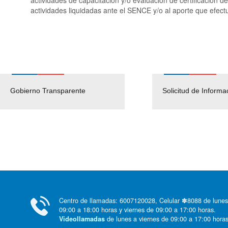
actividades liquidadas ante el SENCE y/o al aporte que efect
Gobierno Transparente
Pago Proveedores
Solicitud de Informa
Centro de llamadas: 6007120028, Celular ✽8088 de lunes
09:00 a 18:00 horas y viernes de 09:00 a 17:00 horas.
de lunes a viernes de 09:00 a 17:00 horas
Videollamadas