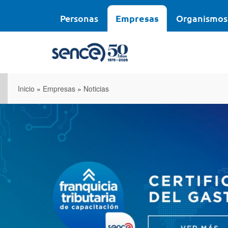
Pasar
al
Personas
Empresas
Organismos
contenido
principal
Inicio
»
Empresas
»
Noticias