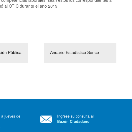
uó al OTIC durante el año 2019.
ción Pública
Empleos Públicos
Anuario Estadístico Sence
Solicitud Audiencias y
(Servicio Civil)
Ley Lobby
 a jueves de
Ingrese su consulta al
Buzón Ciudadano
.