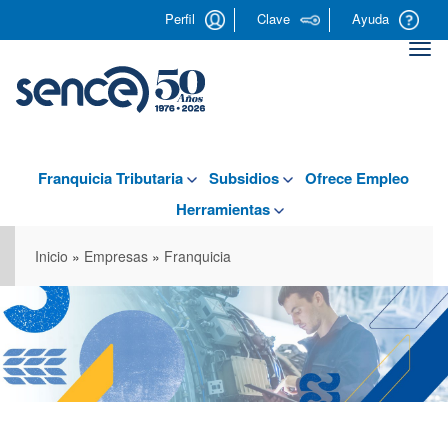
Pasar
Perfil
Clave
Ayuda
al
contenido
Togg
principal
navi
Franquicia Tributaria
Subsidios
Ofrece Empleo
Herramientas
Inicio
»
Empresas
»
Franquicia