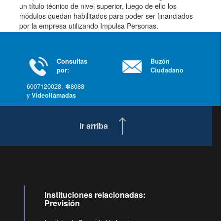
un título técnico de nivel superior, luego de ello los
módulos quedan habilitados para poder ser financiados
por la empresa utilizando Impulsa Personas.
Consultas
Buzón
por:
Ciudadano
6007120028, ✽8088
y
Videollamadas
Ir arriba
Instituciones relacionadas:
Previsión