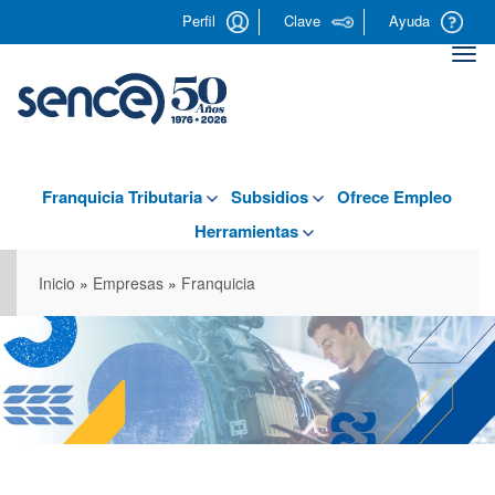
Pasar
Perfil
Clave
Ayuda
al
contenido
Togg
principal
navi
Franquicia Tributaria
Subsidios
Ofrece Empleo
Herramientas
Inicio
»
Empresas
»
Franquicia