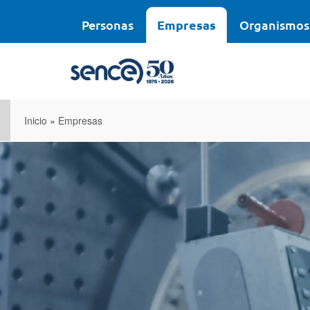
Pasar
al
Personas
Empresas
Organismos
contenido
principal
Inicio
»
Empresas