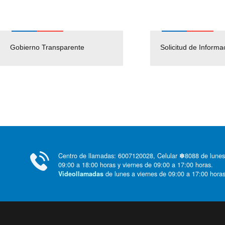
Gobierno Transparente
Pago Proveedores
Solicitud de Informa
Centro de llamadas: 6007120028, Celular ✽8088 de lunes
09:00 a 18:00 horas y viernes de 09:00 a 17:00 horas.
de lunes a viernes de 09:00 a 17:00 horas
Videollamadas