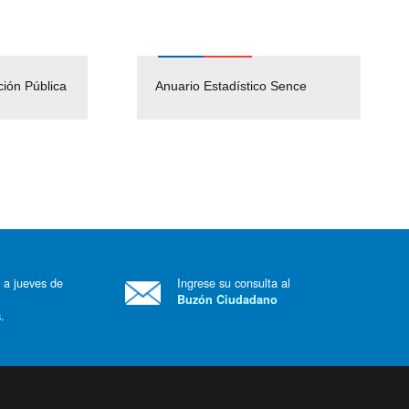
ción Pública
Empleos Públicos
Anuario Estadístico Sence
Solicitud Audiencias y
(Servicio Civil)
Ley Lobby
 a jueves de
Ingrese su consulta al
Buzón Ciudadano
.