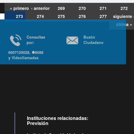
« primero
‹ anterior
269
270
271
272
273
274
275
276
277
siguiente 
última »
Consultas
Buzón
por:
Ciudadano
6007120028, ✽8088
y
Videollamadas
Ir arriba
Instituciones relacionadas:
Previsión