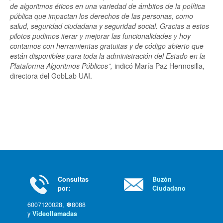
de algoritmos éticos en una variedad de ámbitos de la política
pública que impactan los derechos de las personas, como
salud, seguridad ciudadana y seguridad social. Gracias a estos
pilotos pudimos iterar y mejorar las funcionalidades y hoy
contamos con herramientas gratuitas y de código abierto que
están disponibles para toda la administración del Estado en la
Plataforma Algoritmos Públicos”,
indicó María Paz Hermosilla,
directora del GobLab UAI.
Consultas
Buzón
por:
Ciudadano
6007120028, ✽8088
y
Videollamadas