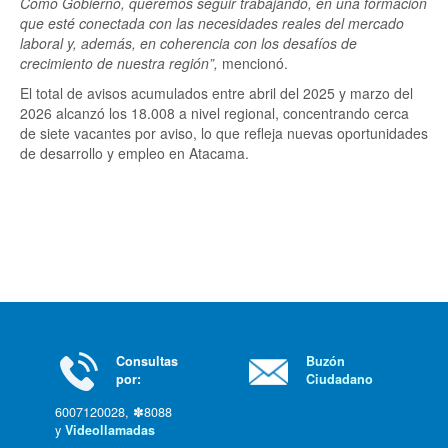
Como Gobierno, queremos seguir trabajando, en una formación
que esté conectada con las necesidades reales del mercado
laboral y, además, en coherencia con los desafíos de
crecimiento de nuestra región”,
mencionó.
El total de avisos acumulados entre abril del 2025 y marzo del
2026 alcanzó los 18.008 a nivel regional, concentrando cerca
de siete vacantes por aviso, lo que refleja nuevas oportunidades
de desarrollo y empleo en Atacama.
Consultas
Buzón
por:
Ciudadano
6007120028, ✽8088
y
Videollamadas