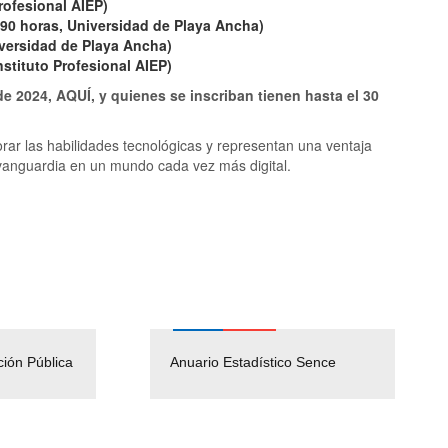
rofesional AIEP)
(90 horas, Universidad de Playa Ancha)
iversidad de Playa Ancha)
nstituto Profesional AIEP)
de 2024, AQUÍ, y quienes se inscriban tienen hasta el 30
rar las habilidades tecnológicas y representan una ventaja
vanguardia en un mundo cada vez más digital.
ción Pública
Empleos Públicos
Anuario Estadístico Sence
Solicitud Audiencias y
(Servicio Civil)
Ley Lobby