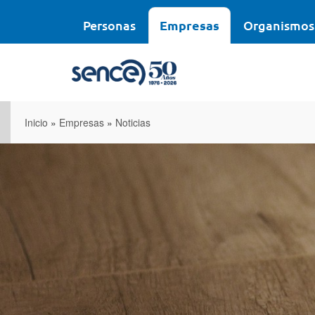
Pasar
al
Personas
Empresas
Organismos
contenido
principal
Inicio
»
Empresas
»
Noticias