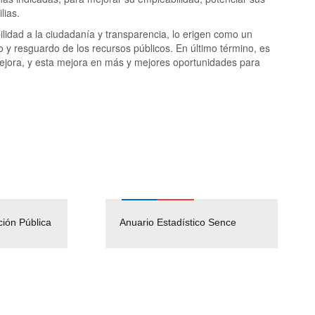
ilias.
ilidad a la ciudadanía y transparencia, lo erigen como un
o y resguardo de los recursos públicos. En último término, es
ejora, y esta mejora en más y mejores oportunidades para
ción Pública
Empleos Públicos
Anuario Estadístico Sence
Solicitud Audiencias y
(Servicio Civil)
Ley Lobby