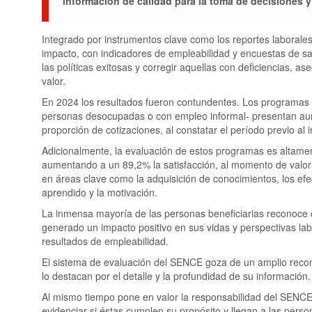
información de calidad para la toma de decisiones y
Integrado por instrumentos clave como los reportes laborale
impacto, con indicadores de empleabilidad y encuestas de sa
las políticas exitosas y corregir aquellas con deficiencias, 
valor.
En 2024 los resultados fueron contundentes. Los programas s
personas desocupadas o con empleo informal- presentan au
proporción de cotizaciones, al constatar el período previo al
Adicionalmente, la evaluación de estos programas es altame
aumentando a un 89,2% la satisfacción, al momento de valorar
en áreas clave como la adquisición de conocimientos, los efec
aprendido y la motivación.
La inmensa mayoría de las personas beneficiarias reconoce 
generado un impacto positivo en sus vidas y perspectivas labo
resultados de empleabilidad.
El sistema de evaluación del SENCE goza de un amplio recon
lo destacan por el detalle y la profundidad de su información.
Al mismo tiempo pone en valor la responsabilidad del SENCE en
evidenciar si éstas cumplen su propósito y llegan a las pers