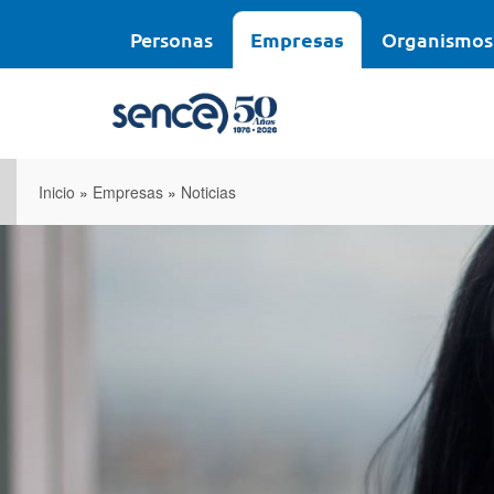
Pasar
al
Personas
Empresas
Organismos
contenido
principal
Inicio
»
Empresas
»
Noticias