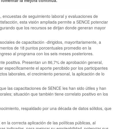
 fomentar la mejora continua.
s, encuestas de seguimiento laboral y evaluaciones de
tisfacción, esta visión ampliada permite a SENCE potenciar
asegurando que los recursos se dirijan donde generan mayor
ociales de capacitación -dirigidos, mayoritariamente, a
mentos de 18 puntos porcentuales promedio en la
 ingreso al programa con los seis meses posteriores.
nte positiva. Presentan un 86,7% de aprobación general,
 específicamente el aporte percibido por los participantes
tos laborales, el crecimiento personal, la aplicación de lo
que las capacitaciones de SENCE les han sido útiles y han
rales; situación que también tiene correlato positivo en los
ocimiento, respaldado por una década de datos sólidos, que
 la correcta aplicación de las políticas públicas, al
onas indicadas, para mejorar su empleabilidad, potenciar sus