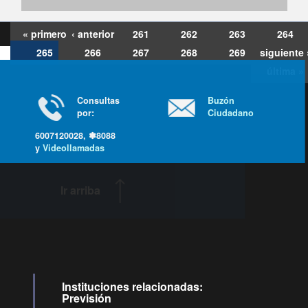
« primero
‹ anterior
261
262
263
264
265
266
267
268
269
siguiente 
última »
Consultas
Buzón
por:
Ciudadano
6007120028, ✽8088
y
Videollamadas
Ir arriba
Instituciones relacionadas:
Previsión