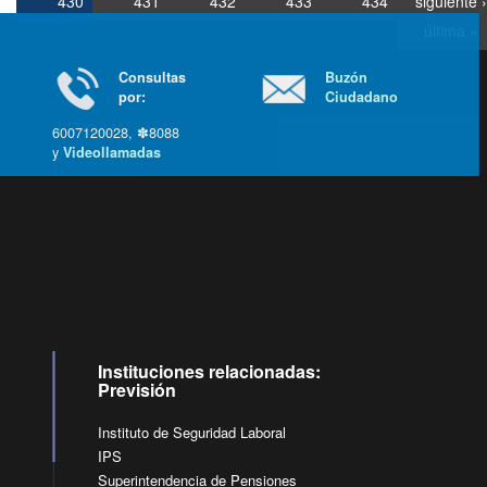
430
431
432
433
434
siguiente ›
última »
Consultas
Buzón
por:
Ciudadano
6007120028, ✽8088
y
Videollamadas
Ir arriba
Instituciones relacionadas:
Previsión
Instituto de Seguridad Laboral
IPS
Superintendencia de Pensiones