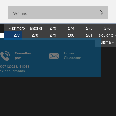
Ver más
« primero
‹ anterior
273
274
275
276
277
278
279
280
281
siguiente ›
última »
Consultas
Buzón
por:
Ciudadano
6007120028, ✽8088
y
Videollamadas