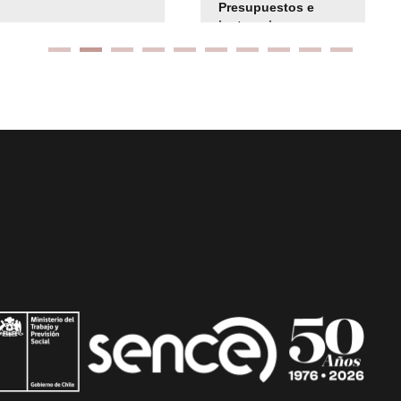
Presupuestos e
instrucciones
presuspuetarias