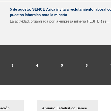
5 de agosto: SENCE Arica invita a reclutamiento laboral c
puestos laborales para la minería
La actividad, organizada por la empresa minería RESITER se...
3
4
5
6
mación
Empleos Públicos
Anuario Estadístico Sence
Solicitud Audiencias