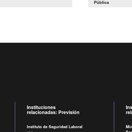
Pública
Centro de llamadas: 6007120028, Celular ✽8088 de lunes 
09:00 a 18:00 horas y viernes de 09:00 a 17:00 horas.
Videollamadas
de lunes a viernes de 09:00 a 17:00 horas.
Instituciones
In
relacionadas: Previsión
re
Instituto de Seguridad Laboral
Min
Soc