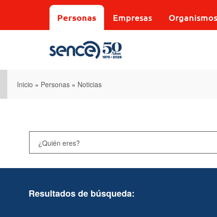
Pasar
al
Personas
Empresas
Organismo
contenido
principal
Inicio
»
Personas
»
Noticias
Resultados de búsqueda: