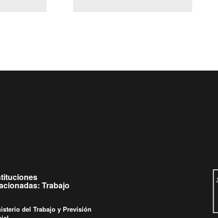
(Servicio Civil)
y Ley Lobby
a jueves de
Ingrese su consulta al
Buzón Ciudadano
stituciones
lacionadas: Trabajo
isterio del Trabajo y Previsión
ial