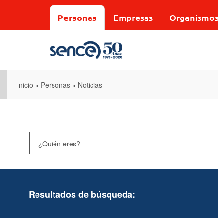
Pasar
al
Personas
Empresas
Organismo
contenido
principal
Inicio
»
Personas
»
Noticias
Resultados de búsqueda: