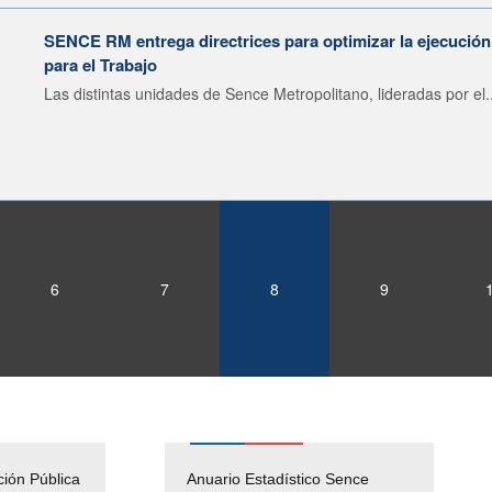
SENCE RM entrega directrices para optimizar la ejecució
para el Trabajo
Las distintas unidades de Sence Metropolitano, lideradas por el..
6
7
8
9
ción Pública
Empleos Públicos
Anuario Estadístico Sence
Solicitud Audiencias y