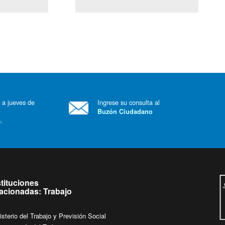
(Servicio Civil)
Ley Lobby
 a jueves de
Ingrese su consulta al
Buzón Ciudadano
.
stituciones
lacionadas: Trabajo
isterio del Trabajo y Previsión Social