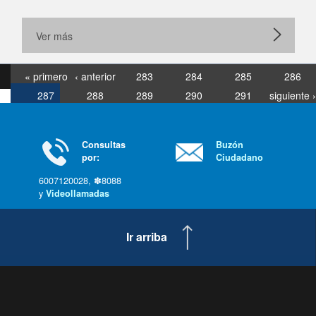
Ver más
« primero
‹ anterior
283
284
285
286
287
288
289
290
291
siguiente ›
última »
Consultas
Buzón
por:
Ciudadano
6007120028, ✽8088
y
Videollamadas
Ir arriba