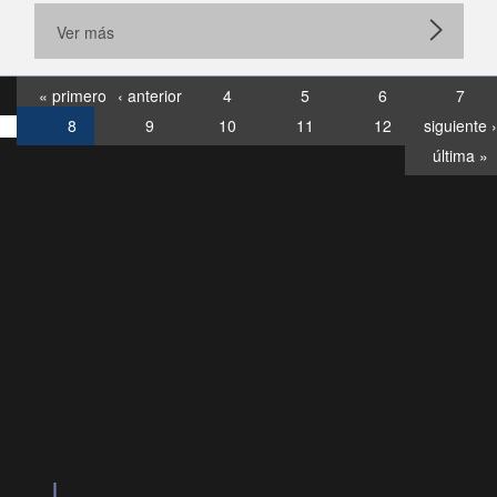
Ver más
« primero
‹ anterior
4
5
6
7
8
9
10
11
12
siguiente ›
última »
Consultas
Buzón
por:
Ciudadano
6007120028, ✽8088
y
Videollamadas