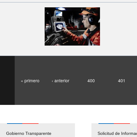
« primero
‹ anterior
400
401
Gobierno Transparente
Pago Proveedores
Solicitud de Informa