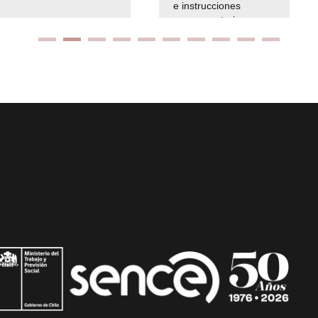
e instrucciones
presuspuetarias
Ir arriba