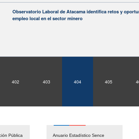
Observatorio Laboral de Atacama identifica retos y oportu
empleo local en el sector minero
402
403
404
405
4
ción Pública
Empleos Públicos
Anuario Estadístico Sence
Solicitud Audiencias y