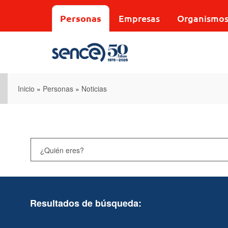
Pasar
al
Personas
Empresas
Organismo
contenido
principal
Inicio
»
Personas
»
Noticias
Resultados de búsqueda: