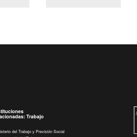
(Servicio Civil)
Ley Lobby
a jueves de
Ingrese su consulta al
Buzón Ciudadano
.
stituciones
lacionadas: Trabajo
isterio del Trabajo y Previsión Social