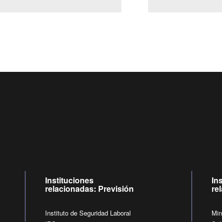
Centro de llamadas: 6007120028, Celular ✽8088 de lunes 
09:00 a 18:00 horas y viernes de 09:00 a 17:00 horas.
de lunes a viernes de 09:00 a 17:00 horas
Videollamadas
Instituciones
In
relacionadas: Previsión
re
Instituto de Seguridad Laboral
Min