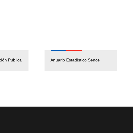
ción Pública
Empleos Públicos
Anuario Estadístico Sence
Solicitud Audiencias y
(Servicio Civil)
Ley Lobby