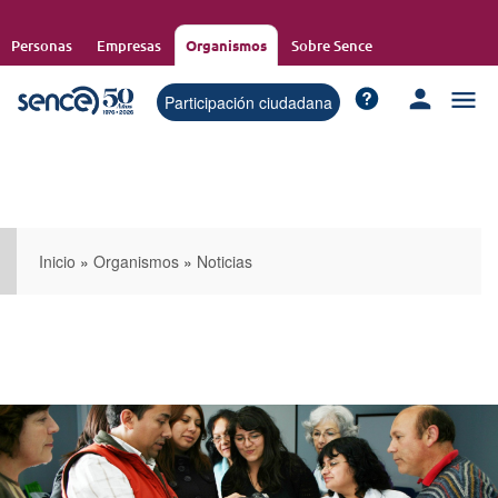
Pasar
al
Personas
Empresas
Organismos
Sobre Sence
contenido
principal
Participación ciudadana
Inicio
»
Organismos
»
Noticias