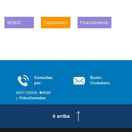
SENCE
Capacitación
Financiamiento
Consultas
Buzón
por:
Ciudadano
6007120028, ✽8088
y
Videollamadas
Ir arriba