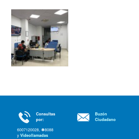
Consultas
Buzón
por:
Ciudadano
6007120028, ✽8088
y
Videollamadas