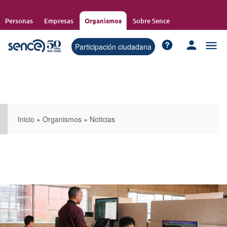
Pasar
al
Personas
Empresas
Organismos
Sobre Sence
contenido
principal
Participación ciudadana
Inicio
»
Organismos
»
Noticias