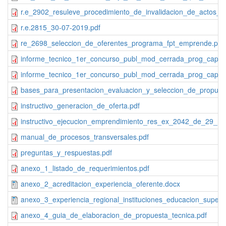
r.e_2902_resuleve_procedimiento_de_invalidacion_de_actos_ad
r.e.2815_30-07-2019.pdf
re_2698_seleccion_de_oferentes_programa_fpt_emprende.pdf
informe_tecnico_1er_concurso_publ_mod_cerrada_prog_cap_en
informe_tecnico_1er_concurso_publ_mod_cerrada_prog_cap_en
bases_para_presentacion_evaluacion_y_seleccion_de_propues
instructivo_generacion_de_oferta.pdf
instructivo_ejecucion_emprendimiento_res_ex_2042_de_29_m
manual_de_procesos_transversales.pdf
preguntas_y_respuestas.pdf
anexo_1_listado_de_requerimientos.pdf
anexo_2_acreditacion_experiencia_oferente.docx
anexo_3_experiencia_regional_instituciones_educacion_superio
anexo_4_guia_de_elaboracion_de_propuesta_tecnica.pdf