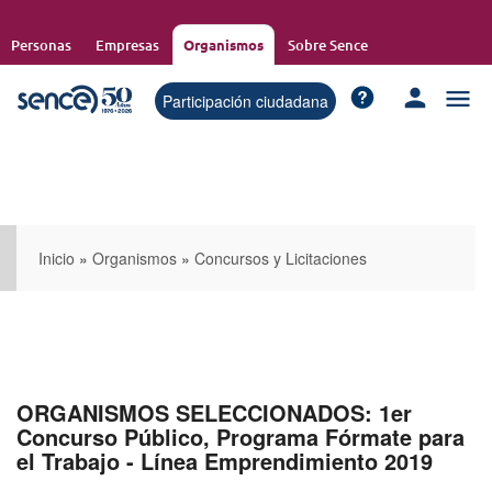
Pasar
al
Personas
Empresas
Organismos
Sobre Sence
contenido
principal
Participación ciudadana
Inicio
»
Organismos
»
Concursos y Licitaciones
ORGANISMOS SELECCIONADOS: 1er
Concurso Público, Programa Fórmate para
el Trabajo - Línea Emprendimiento 2019