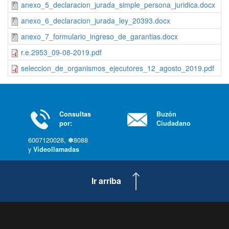
anexo_5_declaracion_jurada_simple_persona_juridica.docx
anexo_6_declaracion_jurada_ley_20393.docx
anexo_7_formulario_ingreso_de_garantias.docx
r.e.2953_09-08-2019.pdf
seleccion_de_organismos_ejecutores_12_agosto_2019.pdf
Consultas
Buzón
por:
Ciudadano
6007120028, ✽8088
y
Videollamadas
Ir arriba