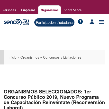
Pasar
al
Personas
Empresas
Organismos
Sobre Sence
contenido
principal
Participación ciudadana
Inicio
»
Organismos
»
Concursos y Licitaciones
ORGANISMOS SELECCIONADOS: 1er
Concurso Público 2019, Nuevo Programa
de Capacitación Reinvéntate (Reconversión
Laboral)