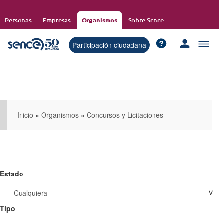
Pasar
al
Personas
Empresas
Organismos
Sobre Sence
contenido
principal
Participación ciudadana
Inicio
»
Organismos
»
Concursos y Licitaciones
Estado
Tipo