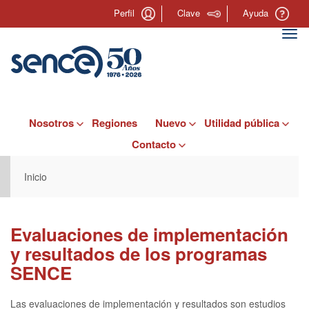
Pasar
Perfil
Clave
Ayuda
al
contenido
Togg
principal
navi
Nosotros
Regiones
Nuevo
Utilidad pública
Contacto
Inicio
Evaluaciones de implementación
y resultados de los programas
SENCE
Las evaluaciones de implementación y resultados son estudios