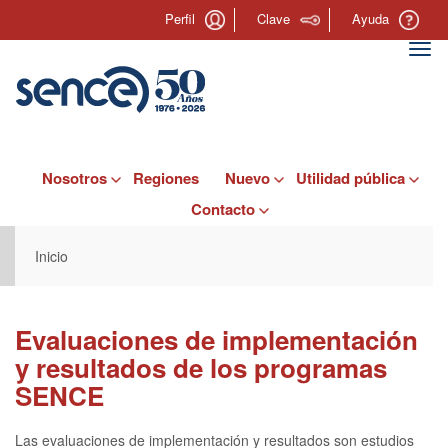
Pasar
Perfil
Clave
Ayuda
al
contenido
Togg
principal
navi
Nosotros
Regiones
Nuevo
Utilidad pública
Contacto
Inicio
Evaluaciones de implementación
y resultados de los programas
SENCE
Las evaluaciones de implementación y resultados son estudios