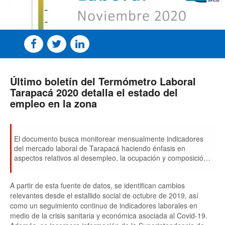
Último boletín del Termómetro Laboral
Tarapacá 2020 detalla el estado del
empleo en la zona
El documento busca monitorear mensualmente indicadores
del mercado laboral de Tarapacá haciendo énfasis en
aspectos relativos al desempleo, la ocupación y composición
de la fuerza de trabajo, calidad del empleo y otros temas
relevantes, utilizando los datos de la Encuesta Nacional de
A partir de esta fuente de datos, se identifican cambios
Empleo del Instituto Nacional de Estadísticas (INE) y cada uno
relevantes desde el estallido social de octubre de 2019, así
de sus trimestres móviles.
como un seguimiento continuo de indicadores laborales en
medio de la crisis sanitaria y económica asociada al Covid-19.