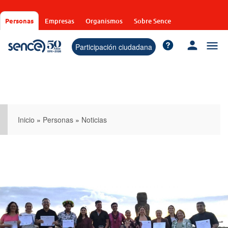
Pasar
al
Personas
Empresas
Organismos
Sobre Sence
contenido
principal
Participación ciudadana
Inicio
»
Personas
»
Noticias