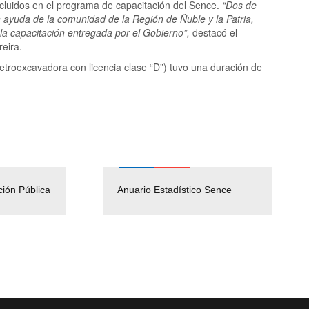
cluidos en el programa de capacitación del Sence.
“Dos de
n ayuda de la comunidad de la Región de Ñuble y la Patria,
la capacitación entregada por el Gobierno”,
destacó el
eira.
etroexcavadora con licencia clase “D”) tuvo una duración de
ción Pública
Empleos Públicos
Anuario Estadístico Sence
Solicitud Audiencias y
(Servicio Civil)
Ley Lobby